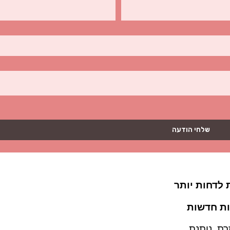
שלחי הודעה
 לדחות יותר
ות חדשות
רת, נותנת…