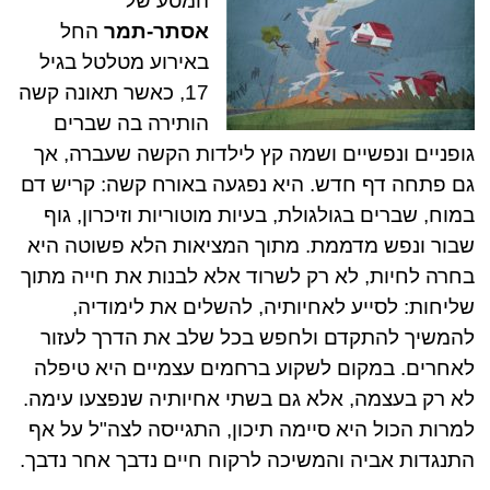
המסע של
אסתר-תמר
החל
באירוע מטלטל בגיל
17, כאשר תאונה קשה
הותירה בה שברים
גופניים ונפשיים ושמה קץ לילדות הקשה שעברה, אך
גם פתחה דף חדש. היא נפגעה באורח קשה: קריש דם
במוח, שברים בגולגולת, בעיות מוטוריות וזיכרון, גוף
שבור ונפש מדממת. מתוך המציאות הלא פשוטה היא
בחרה לחיות, לא רק לשרוד אלא לבנות את חייה מתוך
שליחות: לסייע לאחיותיה, להשלים את לימודיה,
להמשיך להתקדם ולחפש בכל שלב את הדרך לעזור
לאחרים. במקום לשקוע ברחמים עצמיים היא טיפלה
לא רק בעצמה, אלא גם בשתי אחיותיה שנפצעו עימה.
למרות הכול היא סיימה תיכון, התגייסה לצה"ל על אף
התנגדות אביה והמשיכה לרקוח חיים נדבך אחר נדבך.