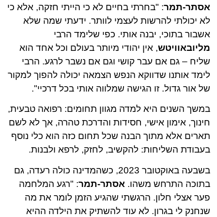
אסתר-תמר
: "בחרתי בחיים לא כי הייתי חזקה, אלא כי
לא יכולתי להרשות לעצמי לוותר. ידעתי שמה שלא
אשבור בתוכי, יבנה אותי. כפי שלימד הרבי
מליובאוויטש
, אין יהודי מיותר בעולם וכל אחד הוא
שליח – גם אם עבר קושי וגם אם נשבר לרגע. הרבי
לימד אותנו שדווקא הנפש הצמאה יכולה להפוך למקור
של אור גדול. זו הגישה שמלווה אותי בכל דרכיי".
במשך השנים היא למדה מגוון תחומים: רפואה טבעית,
חינוך, אימון אישי, חסידות והדרכת טהרה, אך לא לשם
תארים אלא מתוך הבנה שכל תחום כזה הוא כלי נוסף
בעבודת השליחות: להקשיב, לחזק, לרפא ולבנות.
בשבעה באוקטובר 2023, כשהמדינה כולה רעדה, גם
בתוכה התרחש משהו.
אסתר-תמר
: "רגע המלחמה
פער אצלי חלון. הרגשתי שהגיע הזמן לומר את מה
שנחנק לי בגרון. לא עוד להשתיק את הילדה ההיא