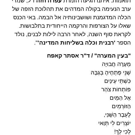
תואמות. איתנו הגיעה הזמרת
עפרה חזה
ז"ל, שמדי
ערב הנעימה בקולה המדהים את תהלוכת הזפה של
הכלה המדגמנת ושושבינותיה אל הבמה. באי הכנס
שאלו על הצורפות והרקמה הייחודית בתלבושות.
לקראת סוף השנה, לאחר הרבה לילות לבנים, נולד
הספר
'רבנית וכלה בשליחות המדינה'
".
"בעין המערה" / ד"ר אסתר קאפח
מְעָרָה חֲבוּיָה
שְׁנֵי פְּתָחֶיהָ בְּגַבָּהּ
כִּשְׁתֵּי עֵינַיִם
פּוֹתְחוֹת צֹהַר
אֶל הַמַּיִם
הַזּוֹרְמִים
לָעֵבֶר הַשֵּׁנִי,
יוֹצְרִים לִי תְּוַאי
לְכִי לָךְ!