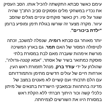
עימם כאשר סבתא התקשתה להכיל אותו. הסב העסיק
את נכדיו במשחקי מלים ופסוקים סביב התנ"ך שהיה
שגור על פיו. רק כאשר פוקחים עיניים מגלים שהסב
עיוור. מקרה מצער זה שורשו בגולת תימן ומופיע ברומן
"ילדת ביכורים"
.
יותר מאוחר גם סבתא
רומיה
, שנפלה למשכב, זכתה
לטיפולה המסור של האם
תמר
. גם בארץ המשיכה
מורשת אימהות שעברה מאם לבת במסורת בלתי
פוסקת כמתואר בשיר של אסתר, "אמא קטנה-גדולה",
שהולחן על ידי
עודד ברק
, מנהל תזמורת ראש העין.
אורחות חיים של עולים חדשים מתימן והתמודדותם
עם הלם תרבותי ועם קשיים לא מעטים במצב של
מדינה בהתהוות ובמאבקי הישרדות בתנאים של מיתון
כלכלי קשה וכור היתוך חברתי ללא הקלת ראש
במסורת היוו את השורשים לצמיחתה.