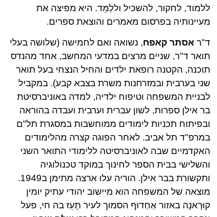
ללמוד, לחקור, להשכיל וללַמֵּד. היא מפיצה את
מעיינותיה בפרסום מאמרים והוצאת ספרים.
ד"ר
אסתר קאפח
, נשואה ואם לחמישה (שלושה בעלי
תואר ד"ר, שניים מרצים במדעי המחשב, אחד מהנדס
תוכנה, הקטנה רופאת ילדים והחיל הנצחי בעל תואר
שני בערבית ובמזרחנות משרת בצבא קבע). במקביל
לבניית המשפחה וטיפוח ילדיה, למדה באוניברסיטת
בר אילן ספרות, לשון עברית וערבית ועבדה בהוראה
ובפיתוח תכניות לימודים ממוחשבות במסגרת תל"ם
במרפ"ד תל אביב. לאחר הפוגה קצרה מהלימודים
האקדמיים שבה לאוניברסיטה ללימודי התואר השני
והשלישי בבית הספר לחינוך במוקד טכנולוגיה
ותקשורת בבר אילן. הוריה עלו ארצה מתימן ב1949.
מוצאה של המשפחה הוא מיישוב יהודי עתיק יומין
קוּרָאנָה באזור אַחְדוּף הסמוך לעיר תָעֵז בה חי, פעל