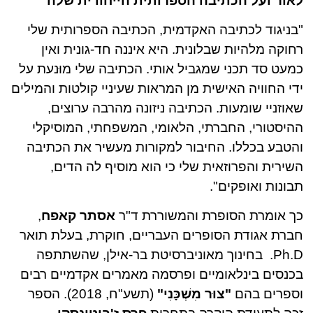
לאור ועל הכתיבה הספרותית הייחודית שלה
"בניגוד לכתיבה האקדמית, הכתיבה הספרותית שלי
רחוקה מלהיות שבלונית. היא איננה חד-גונית ואין
כמעט סד תכני שמגביל אותי. הכתיבה שלי מוּנעת על
ידי החוויה האישית מן המראות שעיניי קולטות והמילים
שאוזניי שומעות. הכתיבה ניזונה מהרבה ערוצים,
ההיסטורי, החברתי, הלאומי, המשפחתי, המוסיקלי
והטבע בכללו. החיבור למקורות מעשיר את הכתיבה
השירית והפרוזאית שלי כי הוא מוסיף לה הדים,
תבונות ואופקים".
כך אומרת הסופרת והמשוררת ד"ר
אסתר קאפח
,
חברת אגודת הסופרים העבריים, חוקרת, בעלת תואר
Ph.D. בחינוך מאוניברסיטת בר-אילן, שהשתתפה
בכנסים בינלאומיים ופרסמה מאמרים אקדמיים רבים
וספרים בהם
"צוּר מִשְׁכָּנִי"
(תשע"ח, 2018). הספר