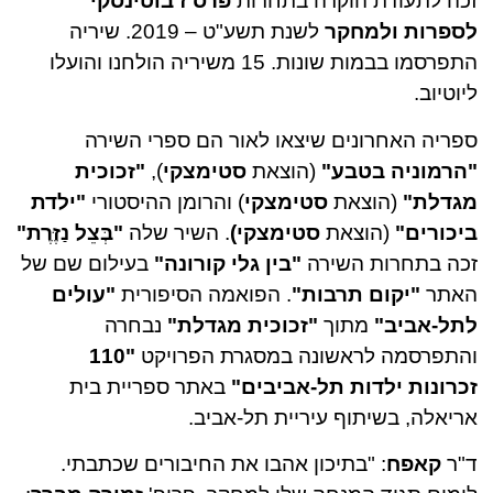
זכה לתעודת הוקרה בתחרות
פרס ז'בוטינסקי
לספרות ולמחקר
לשנת תשע"ט – 2019. שיריה
התפרסמו בבמות שונות. 15 משיריה הולחנו והועלו
ליוטיוב.
ספריה האחרונים שיצאו לאור הם ספרי השירה
"הרמוניה בטבע"
(הוצאת
סטימצקי
),
"זכוכית
מגדלת"
(הוצאת
סטימצקי
) והרומן ההיסטורי
"ילדת
ביכורים"
(הוצאת
סטימצקי)
. השיר שלה
"בְּצֵל נַזֶּרֶת"
זכה בתחרות השירה
"בין גלי קורונה"
בעילום שם של
האתר
"יקום תרבות"
. הפואמה הסיפורית
"עולים
לתל-אביב"
מתוך
"זכוכית מגדלת"
נבחרה
והתפרסמה לראשונה במסגרת הפרויקט
"110
זכרונות ילדות תל-אביבים"
באתר ספריית בית
אריאלה, בשיתוף עיריית תל-אביב.
ד"ר
קאפח
: "בתיכון אהבו את החיבורים שכתבתי.