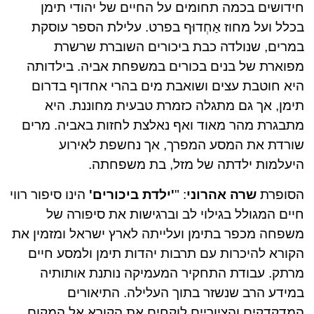
חידושים בכמה תחומים על החיים של יהודי תימן
בכלל ועל מחוז אַחְדוּף בפרט. עלילת הספר עוסקת
במרים, שנולדה כבת ביכורים השוברת שרשרת
מפוארת של בנים בכורים במשפחת אביה. בילדותה
היא חוטבת עצים ושואבת מים בהרי אחדוף בדרום
תימן, אך גם מתגלה כזמרת טבעית מחוננת. היא
מתבגרת מהר מאוד ואף נאלצת לחזות באביה. מרים
שורדת את המסע המפרך, אך נחשפת לאירוע
היעלמות ילדתה של מזל, בת משפחתה.
הסופרת
שרה אהרוני
: "
'ילדת ביכורים'
הינו סיפור רווי
חיים המגולל בגילוי לב וברגישות את סיפורה של
משפחה מכפר בתימן ועלייתה לארץ ישראל ומזמין את
הקורא להיכרות עם תרבות יהדות תימן ולמסע חיים
מרתק. עבודת התחקיר המעמיקה נותנת אותותיה
במידע הרב שנשזר בתוך העלילה. התיאורים
המדקדקים והציוריים לוקחים את הקורא אל המקום