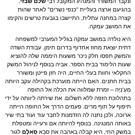
ונקבר המשורר והמנהיג המקובל רבי
שלם שבזי
.
בהגיעם ארצה בעליית "כנפי נשרים" לאחר שהות
קצרה במחנה עתלית, התיישבו בגבעת טרשים והקימו
את המושב עמקה.
היא נולדה במושב עמקה בגליל המערבי למשפחה
דתית יוצאת מחוז אחדוף בדרום תימן. עבודת השדה
והמשק תפסו חלק ניכר משעות היממה שלה להוציא
שעות הלימוד בבית הספר. אביה בנוסף לניהול המשק
החקלאי וחוות בעלי החיים, היה חזן פייטן ומשורר
בבית חתנים. האֵם הייתה מוערכת בקהילה עקב היותה
מְעַ'נִיֶּה – זמרת שמלווה את הכלה אל החופה
בתהלוכת הזפה ללא תשלום. את שירתה ליוותה על ידי
תיפוף על תוף מרים. פעמים הדרך אל החופה הייתה
ארוכה, ולכן נתנה לה הזדמנות לחבר עוד ועוד בתי שיר
באותה המנגינה. בנוסף להיותה אם ורעייה ומטפלת
במשק החי, היא קבלה באהבה את סבא
סַאלֶם
לגור