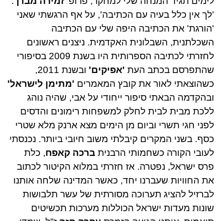
לימים תגיד המנחה שלי למחקר, פרופ'
זמירה מברך
:
'לך אין כלל בעיה עם הכתיבה', על אף הרגשתי שאני
'הורגת' את הכתיבה היפה שלי עם הכתיבה
השכלתנית, השבלונית האקדמית. ניצנים ראשונים
לחזרתי לכתיבה הספרותית היו בשנת 2009 בסיפורי
שהתפרסם בכתב העת
'אפיקים'
ובשנת 2011,
כשהוצאתי לאור את קובץ המאמרים
'מתימן לישראל'
ובהקדמה הבאתי סיפור ייחודי על אבי, שהיה נוהג
ללכת מבית לבית לחלק למשפחות רימונים והדסים
לפני חגי תשרי וביום מן הימים מצא ארנק מלא שטרי
כסף. בשני המקרים קיבלתי משוב חיובי ביותר. נכנסתי
לעובי הקורה כשחמותי הרבנית
ברכה קאפח
, כלת
פרס ישראל, נפטרה. אז חזרתי במלוא הקיטור לכתוב
את החוויות שעברנו יחד, כאשר המדינה שלחה אותנו
לברזיל להציג תערוכה מסורתית של עשר תלבושות
שונות מעדות ישראל הכוללות מערכות תכשיטים