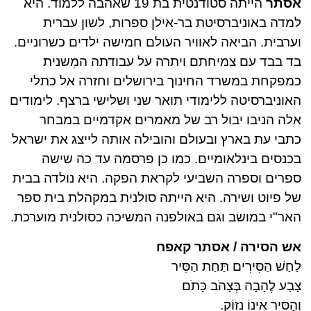
אסתר
הייתה סטודנטית בת 19 שאהבה ללמוד. היא
למדה באוניברסיטת בר-אילן ספרות, לשון עברית
וערבית. הביאה לאוויר העולם חמישה ילדים כשרוניים.
בד בבד עם צמיחתם ויתרה על עבודתה המִשנית
כמפקחת במשרד החינוך בירושלים וחזרה אל כתלי
האוניברסיטה ללימודי תואר שני ושלישי ברצף. לימודים
אלה הניבו יבול רב של מאמרים אקדמיים במבחר
כתבי עת בארץ ובעולם והובילה אותה לייצג את ישראל
בכנסים בינלאומיים. כמו כן פרסמה עד כה שישה
ספרים וספרה השביעי לקראת הפקה. היא נולדה בבית
של פיוט ושירה. היא הייתה סולנית במקהלת בית ספר
האר"י במושב וגם באולפנה המשיכה כסולנית מוערכת.
אש הסירה / אסתר קאפח
לַחַשׁ הַסִּירִים תַּחַת הַסִּיר
צָבַע לֶהָבָה בְּצָהֹב כָּתֹם
וְהַסִּיר אֵינוֹ נִזּוֹק.