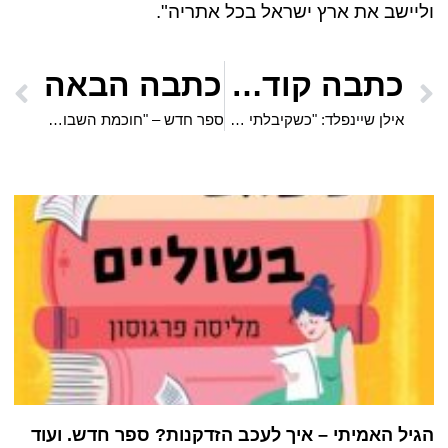
וליישב את ארץ ישראל בכל אתריה".
כתבה קודמת
כתבה הבאה
אילן שיינפלד: "כשקיבלתי את כתב-היד של סִפרהּ של מירה קדוש, הבנתי מיד שלפניי משוררת גדולה"
ספר חדש – "חוכמת השבוע – כלים לצמיחה אישית" העוסק בפיתוח מנהיגות אישית בעזרת כלי ה-NLP
הגיל האמיתי – איך לעכב הזדקנות? ספר חדש. ועוד