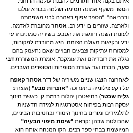
איתם בקנה אחד ותורמים להבנת עולמה הרוחני.
הספר משקף אמונה תמימה ושלמה בבורא עולם
ובבריאה". "הספר אפוף באהבה לבני משפחתה
ולארצה, שזורים בו ידע רב.
אסתר
מחוברת לאדמה,
לעונות השנה וחוגגת את הטבע. בשיריה טמונים זרעי
ידע ובקיאות מעולם הצומח. היא מחוברת למקורות,
למסורות עתיקות וצבעים חבויים שאם נתעמק בהם
נגלה את רובדיהם ואת עומקם", אומרת המשוררת
דבי
סער
, חברת ועד אגודת הסופרות והסופרים העברים.
לאחרונה הוצגו שניים משיריה של ד"ר
אסתר קאפח
על רקע צילומיה בתערוכה
"אוצרות טבע"
(אוצרת:
גליה שכטר
) בתיאטרון יהלום ברמת גן. כאשת חינוך
עסקה רבות בפיתוח אסטרטגיות למידה חדשניות
לתלמידים ומורים בחינוך היסודי ובחטיבות הביניים,
שהבולטת שבהן נקראת
"שיטת מיפוי הבעיה"
המיושמת בבתי ספר רבים. הקו המנחה אותה הוא