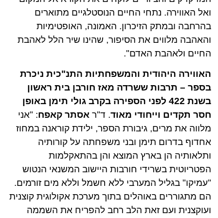
ואל האווירה. נתחי החיים הנוסטלגיים מתוארים
בהרחבה ובמתק הזיכרון. האמונה, האופטימיות
והאהבה מלווים את הסיפור, שהינו שיר הלל לאהבת
החיים ולאהבת האדם".
האווירה היהודית והמשפחתיות התנ"כית ניכרת
בספר – תרבות ששרדה מאז חורבן בית ראשון
בשנת 422 לפני הספירה בקרב גולי תימן באופן
חסר תקדים וייחודי מאוד
. ד"ר
אסתר קאפח
: "אני
מלווה את מרים, גיבורת הספר, ילידת קוראנה במחוז
אחדוף בדרום תימן ובני משפחתה על קורותיה
ותלאותיה הן בארץ המוצא והן בהתאקלמות
הפטריוטית בשרידי חורבות היישוב המשנאי הנטוש
"עמיקו" בגליל המערבי ללא חשמל וללא מים זורמים.
הם מתגוררים באוהלים בתוך מערכת אקולוגית קוצנית
ועוקצנית ועם זאת הלב רחב להפריח את השממה