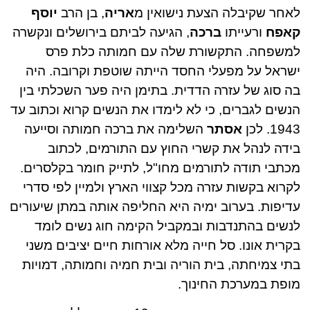
לאחר שקיבלה הצעת נישואין מ
אריה
, בן הרב
יוסף
קאפח
ורעייתו
ברכה
, הגיעה לביתם בירושלים ונקשרה
למשפחה. התקשורת שלה עם חמותה כלת פרס
ישראל על מפעלי החסד הייתה שוטפת וקרובה. היה
בה סוג של עזרה הדדית. בתימן היה פער השכלתי בין
הנשים לגברים, כי לא לימדו את הנשים קרוא וכתוב עד
1943. לכן
אסתר
השלימה את ברכה חמותה וסייעה
בידה לנהל את קשרי החוץ עם התורמים, לכתוב
מכתבי תודה לתורמים מחו"ל, לתייק חומר בקלסרים.
לקרוא בקשות עזרה מכל קצווי הארץ ולמיין לפי סדרי
עדיפות. בערוב ימיה היא החליפה אותה במתן שיעורים
לנשים בהתנדבות ובמקביל הקימה חוג נשים לומד
בקרית אונו. סל חייה מלא אורחות חיים יציבים משני
בתי צמיחתה, בית הוריה ובית חמיה וחמותה, דמויות
מופת במערכת החינוך.