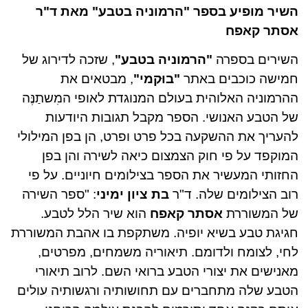
השיר מופיע בספר "הרמוניה בטבע" מאת ד"ר
אסתר קאפח
השירים בספרה
"הרמוניה בטבע"
, שזכה לדירוג של
חמישה כוכבים באתר
"בוּקמי"
, מבטאים את
ההרמוניה האלוהית בעולם המנוגדת לאופי המִשתַנֶּה
של הטבע האנושי. הספר מקבל תגובות היודעות
להעריך את ההשקעה בכל פרט ופרט, הן בפן המילולי
המוקפד על פי חוק הצמצום כיאה לשירה והן בפן
החזותי המעשיר את הספר בצילומים חיוניים. על פי
רוב הצילומים שלה. ד"ר
בת ציון ימיני
: "ספר השירה
של המשוררת
אסתר קאפח
הוא שיר הלל לטבע.
חגיגת טבע בשיא יופיה. משתקפת בו אהבת המשוררת
לחי, לצומח ולדומם. תיאוריה משמחים, מפרטים,
מאנישים את יצורי הטבע ברואי השם. לרוב תיאורי
הטבע שלה מתחברים עם תחושותיה ורגשותיה עולים