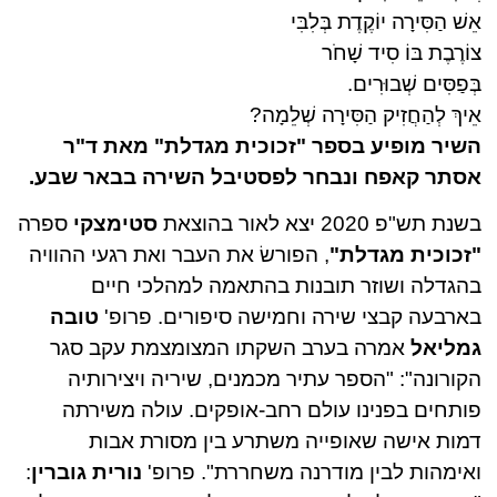
אֵשׁ הַסִּירָה יוֹקֶדֶת בְּלִבִּי
צוֹרֶבֶת בּוֹ סִיד שָׁחֹר
בְּפַסִּים שְׁבוּרִים.
אֵיךְ לְהַחֲזִיק הַסִּירָה שְׁלֵמָה?
השיר מופיע בספר "זכוכית מגדלת" מאת ד"ר
אסתר קאפח ונבחר לפסטיבל השירה בבאר שבע.
בשנת תש"פ 2020 יצא לאור בהוצאת
סטימצקי
ספרה
"זכוכית מגדלת"
, הפורשׂ את העבר ואת רגעי ההוויה
בהגדלה ושוזר תובנות בהתאמה למהלכי חיים
בארבעה קבצי שירה וחמישה סיפורים. פרופ'
טובה
גמליאל
אמרה בערב השקתו המצומצמת עקב סגר
הקורונה": "הספר עתיר מכמנים, שיריה ויצירותיה
פותחים בפנינו עולם רחב-אופקים. עולה משירתה
דמות אישה שאופייה משתרע בין מסורת אבות
ואימהות לבין מודרנה משחררת". פרופ'
נורית גוברין
: