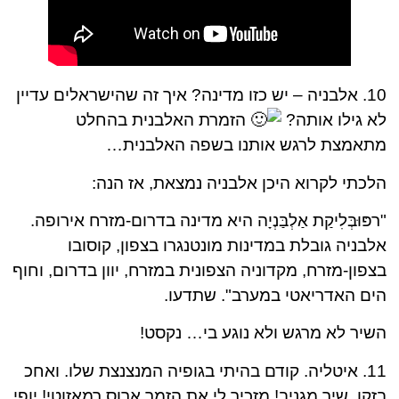
10. אלבניה – יש כזו מדינה? איך זה שהישראלים עדיין
לא גילו אותה?
הזמרת האלבנית בהחלט
מתאמצת לרגש אותנו בשפה האלבנית…
הלכתי לקרוא היכן אלבניה נמצאת, אז הנה:
"רפּוּבְּלִיקַת אַלְבַּנְיָה היא מדינה בדרום-מזרח אירופה.
אלבניה גובלת במדינות מונטנגרו בצפון, קוסובו
בצפון-מזרח, מקדוניה הצפונית במזרח, יוון בדרום, וחוף
הים האדריאטי במערב". שתדעו.
השיר לא מרגש ולא נוגע בי… נקסט!
11. איטליה. קודם בהיתי בגופיה המנצנצת שלו. ואחכ
בזקן. שיר מגניב! מזכיר לי את הזמר ארוס רמאזוטי! יופי