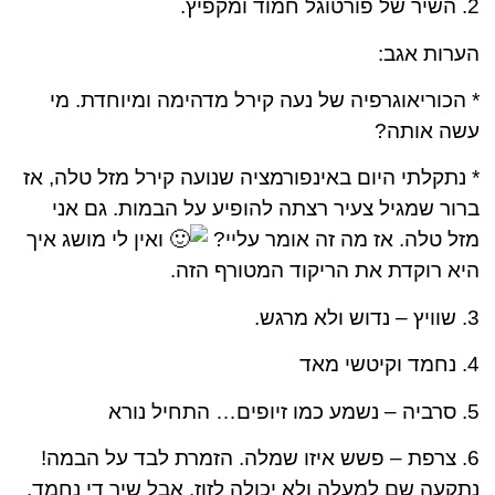
2. השיר של פורטוגל חמוד ומקפיץ.
הערות אגב:
*
הכוריאוגרפיה של נעה קירל מדהימה ומיוחדת. מי
עשה אותה?
* נתקלתי היום באינפורמציה שנועה קירל מזל טלה, אז
ברור שמגיל צעיר רצתה להופיע על הבמות. גם אני
מזל טלה. אז מה זה אומר עליי?
ואין לי מושג איך
היא רוקדת את הריקוד המטורף הזה.
3. שוויץ – נדוש ולא מרגש.
4. נחמד וקיטשי מאד
5. סרביה – נשמע כמו זיופים… התחיל נורא
6. צרפת – פשש איזו שמלה. הזמרת לבד על הבמה!
נתקעה שם למעלה ולא יכולה לזוז. אבל שיר די נחמד.