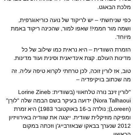
מלכת הבאגט.
כפי שניחשתי – יש לריקוד של נועה כוריאוגרפית,
ושמה מור חממי!! שאפו למור, שהכינה ריקוד באמת
מיוחד.
הזמרת השוודית – היא נראית כמו שילוב של כל
מדינות העולם. קצת אינדיאנית וסינית ועוד מדינות.
טוב, אז לורין זוכה, לכן טרחתי לקרוא טיפה עליה. זה
מה שכתוב בויקיפדיה –
"לורין זינב נורה טלחאווי (בשוודית: Lorine Zineb
Nora Talhaoui) ידועה בעיקר בשם הבמה שלה "לורֵן"
(Loreen); נולדה ב-16 באוקטובר 1983) היא זמרת
ומפיקה מוזיקלית שוודית. ייצגה את שוודיה באירוויזיון
2012 שנערך בבאקו שבאזרבייג'ן וזכתה במקום
הראשון.