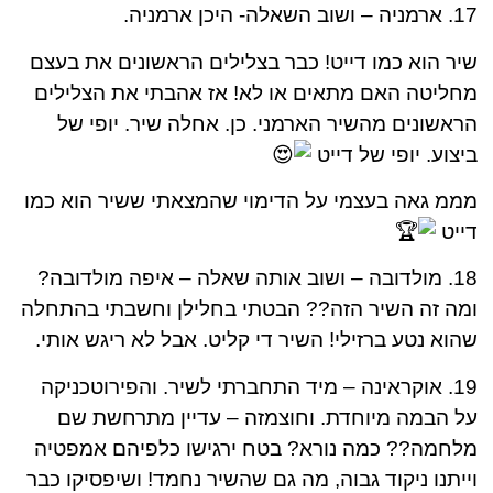
17. ארמניה – ושוב השאלה- היכן ארמניה.
שיר הוא כמו דייט! כבר בצלילים הראשונים את בעצם
מחליטה האם מתאים או לא! אז אהבתי את הצלילים
הראשונים מהשיר הארמני. כן. אחלה שיר. יופי של
ביצוע. יופי של דייט
מממ גאה בעצמי על הדימוי שהמצאתי ששיר הוא כמו
דייט
18. מולדובה – ושוב אותה שאלה – איפה מולדובה?
ומה זה השיר הזה?? הבטתי בחלילן וחשבתי בהתחלה
שהוא נטע ברזילי! השיר די קליט. אבל לא ריגש אותי.
19. אוקראינה – מיד התחברתי לשיר. והפירוטכניקה
על הבמה מיוחדת. וחוצמזה – עדיין מתרחשת שם
מלחמה?? כמה נורא? בטח ירגישו כלפיהם אמפטיה
וייתנו ניקוד גבוה, מה גם שהשיר נחמד! ושיפסיקו כבר