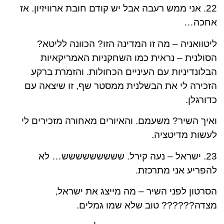
22. אני ממש רעבה אבל יש קודם חובת ארוויזיון. אז
אחכה…
ליטוואניה – מה זו המדינה הזו? הכוונה לליטא?
הסולנית – נראית כמו השחקניות האמריקאיות
הבלונדיניות עם העיניים הכחולות. והזמרת ברקע
הזכירה לי את הבשלנית ממסטר שף, זו שיצאה עם
כדורגלן.
ואיך השיר? משעמם. והאיורים מאחורה מזכירים לי
לעשות מדיטציה.
23. ישראל – נעה קירל. ששששששששש… לא
להפריע אני מתרכזת.
הסרטון לפני השיר – מה מייצג את ישראל,
מצדה?????? טוב שלא שמו גמלים.