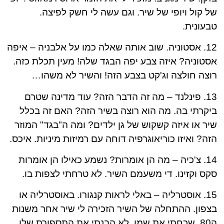
של קול ויופי של שיר. וגם עשה לי חשק לפיצה.
טבעונית.
12. אסטוניה. שוב אותה שאלה כמו על אלבניה – איפה
אסטוניה? איזה צבע יפה הבגד שלה! מעין תכלת כזה.
רוצה חולצה וג'קט בצבע הזה! והשיר לא משהו…
13. פינלנד – מה זה הדבר הזה? עוד מדינה שטרם
ביקרתי בה. מה הוא רוצה בשיר הזה? האם זה בכלל
שיר או איזה קשקוש של גן ילדים? ומה ה"בגד" המוזר
הזה? ואיזו כוריאוגרפיה דוחה עם רמיזות מיניות. איכס.
14. צ'כיה – מה הן אומרות? נשמע כאילו הן אומרות
סקס וקזינו. די משעמם השיר. לא טרחתי לצפות בו.
15. אוסטרליה – באלי לראות קנגורו. באוסטרליה או
בצפון. ההתחלה של השיר הזכירה לי שיר אחר משנות
ה80. שכחתי את שמו. לא הבנתי את התספורת שלו.