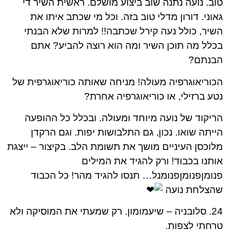
טוב. נועה נתנה שוב ביצוע מושלם. ראשית השיר די
גאוני. דורון מדלי טוב בזה. וכל מי שכתב איתו את
השיר, כולל נעה קירל שכתבה!! למרות שלא הבנתי
בכלל מה תוכן השיר ומה הוא רוצה להביע? אתם
הבנתם?
הכוריאוגרפיה מעולה! מניחה שאותה כוריאוגרפית של
נטע ברזילי, או כוריאוגרפיה אחרת?
הריקוד של נועה מיוחד ומעולה. ובכלל כל ההופעה
הייתה שואו. נכון, גם התלבושות יפות. וגם הרקדן
מלוכסן העיניים מושך את תשומת הלב. בקיצור – ייצגת
אותנו בכבוד! ורק להגיד את המילים
פנומןפנומןפנומנל… תנסו להגיד מהר! כל הכבוד
שהצלחת נועה
24. סלובניה – שיעמומון. רק שמעתי את המוסיקה ולא
טרחתי לצפות.