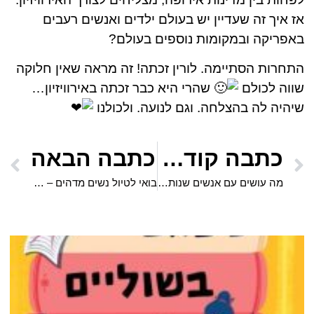
אז איך זה שעדיין יש בעולם ילדים ואנשים רעבים
באפריקה ובמקומות נוספים בעולם?
התחרות הסתיימה. לורין זכתה! זה מראה שאין חלוקה
שווה לכולם
שהרי היא כבר זכתה באירוויזיון…
שיהיה לה בהצלחה. וגם לנועה. ולכולנו
כתבה קודמת
כתבה הבאה
מה עושים עם אנשים שנותנים לכם מסרים כפולים?
בואי לטיול נשים מדהים – כריסמס בגאורגיה היפה! נופים, שווקי כריסמס, אוכל מיוחד והמון כיף! 18-22 בדצמבר