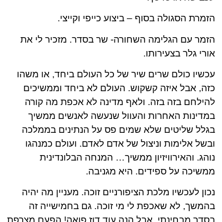
הזמרת הסגולה בסוף – ביצוע כייפי וקייצי.
הזמר עם הגלימה השחורה- שר בסדר. מזכיר לי את
אורי גלר בצעירותו.
עכשיו כולם שרים שיר של כל העולם ביחד, או משהו
כזה, אבל איזה קשקוש. העולם לא ביחד וממשיכים
להילחם בזה בזה. ולאף מדינה לא אכפת מה קורה
במדינות האחרות והעוול שנעשה לאנשים ממשיך
בגלל שליטים שלא שמים פס על הנתינים בממלכה
ובשל אלימות וניצול של אדם לאדם. ועולם כמנהגו
נוהג. והאירוויזיון ממשיך… המנחה הבלונדינית
ממשיכה על ספידים. היא מגניבה.
נכון לעכשיו מלכת הציפורניים זוכה. מעניין מה יהיה
בהמשך, לא שאכפת לי מי זוכה. גם בחמישייה זה
בסדר מבחינתי. אבל הנה עוד דוז פואה! הפעם מצרפת