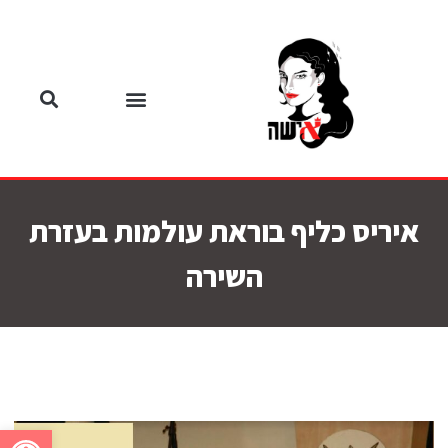
איריס כליף בוראת עולמות בעזרת
השירה
פתח סרגל