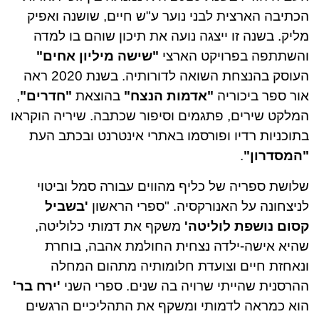
הכתיבה הארצית לבני נוער ע"ש חיים, שושנה ואפיק
מליק. בשנה זו ייצגה נועה את תיכון שוהם בו למדה
והשתתפה בפרויקט הארצי
"שישה מיליון אחים"
העוסק בהנצחת השואה לדורותיה. בשנת 2020 ראה
אור ספר ביכוריה
"אדמות הנצח"
בהוצאת
"חדרים"
,
המלקט שירים, פתגמים וסיפור שכתבה. שיריה הוקראו
בתוכניות רדיו ופורסמו באתרי אינטרנט ובכתב העת
"המסדרון"
.
שלושת ספריה של כליף מהווים עבורה סמל וביטוי
לניצחונה על האנורקסיה. "ספרי הראשון
'בשביל
קסום נושפת לוליטה'
משקף את דמותי כלוליטה,
שהיא אישה-ילדה נצחית החולמת אהבה, בוחרת
ונאחזת חיים וצועדת חלומותיה מתהום המחלה
ההרסנית שהייתי שרויה בה שנים. ספרי השני
'ירח בר'
הוא כמראה לדמותי ומשקף את התהליכיים הרגשים