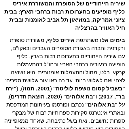
שיריה הייחודיים של הסופרת והמשוררת איריס
כליף מופיעים בתערוכות רבות ברחבי הארץ: בבית
ציוני אמריקה, במוזיאון תל אביב לאומנות ובבית
חיל האוויר בהרצליה
בימים אלו
משתתפת
איריס כליף
, משוררת סופרת
ורקדנית וחברה באגודת הסופרים העברים ובאקו"ם,
עם שיריה הייחודיים בתערוכות רבות בארץ. כליף
הופיעה בנעוריה ברחבי הארץ ובחו"ל בהתעמלות
קרקע, בלט, מחול והתעמלות אומנותית. היא נשואה
לצחי ואם לשלוש בנות. עד כה ראו אור שלושת ספריה:
"בשביל קסום נושפת לוליטה"
(
2001, תמוז
), (
"ירח
בר", 2017
) ו
"בת אלוהים"
(
2020, הוצאת חדרים
).
על
"בת אלוהים"
נכתבו ופורסמו בעיתונות המודפסת
ובאתרי אינטרנט סקירות ספרותיות רבות של מבקרי
ספרות נחשבים. זאת בשל כתיבתה, שאחד ממאפייניה
הייחודים הוא חידושי הלשון הרבים בשירתה ובשל