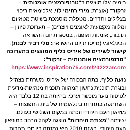
בימים אלו מוצגים ב
"טרנפורמציה אומנותית –
זרקור"
(אוצרת:
מירי רחימי לוי
, אלכימאית ריפוי
בצלילים ותדרים, מטפלת מוסמכת בשיטת מטאיזם
ומלווה מקצועית לאומנים ויוצרים) – תערוכת פיוז'ן –
תרבות, אומנות ואופנה, במסגרת יום ההשראה
הבינלאומי (מייסדת יום ההשראה:
טלי דביר לבנת
).
קישור לשירים של איריס כליף המוצגים בתערוכה
"טרנפורמציה אומנותית – זרקור":
https://www.inspiration75.com/2022zarcore
נועה כליף
, בתה הבכורה של איריס, משרתת בצה"ל
ובוגרת תוכנית נחשון המהווה תוכנית מנהיגות-מדעית
לטיפוח נוער מוכשר וערכי. בהיותה בת 12 בלבד היא
השתתפה בתחרות בינלאומית של בית התפוצות –
מוזיאון העם היהודי וזכתה במקום השלישי בעולם.
יצירתה
"מצודת היהדות"
הוצגה לקהל הרחב במוזיאון
העם היהודי. בשנת 2019 היא נמנתה בין זוכי תחרות