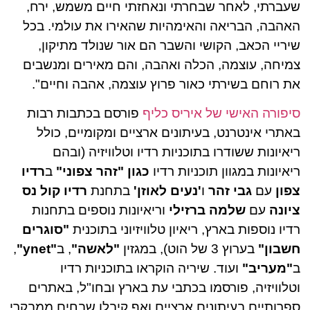
שעברתי, לאחר שבחרתי ונאחזתי חיים משמש, ירח,
האהבה, הבריאה והאימהיות שהאירו את עולמי. בכל
שיריי הכאב, הקושי והשבר הם אור שנולד מתיקון,
צמיחה, עוצמה, הכלה ואהבה, והם מאירים ומנשבים
את רוחם בשירתי כאור פרוץ עוצמה, אהבה וחיים".
סיפורה האישי של איריס כליף
פורסם בכתבות רבות
באתרי אינטרנט, בעיתונים ארציים ומקומיים, כולל
ריאיונות ששודרו בתוכניות רדיו וטלוויזיה (ובהם
ריאיונות במגוון תוכניות רדיו
כגון "זהר צפוני"
ב
רדיו
צפון
עם
גבי זהר
ו
'נעים לאוזן'
בתחנת
רדיו
קול נס
ציונה
עם
שלמה ברזילי
וריאיונות נוספים בתחנות
רדיו נוספות בארץ, ריאיון טלוויזיוני בתוכנית
"סוגרים
חשבון"
בערוץ 3 של הוט), במגזין
"לאשה"
, ב
"ynet"
,
ב
"מעריב"
ועוד. שיריה הוקראו בתוכניות רדיו
וטלוויזיה, פורסמו בכתבי עת בארץ ובחו"ל, באתרים
ספרותיים בעיתונים ארציים ואף קיבלו שבחים ממבקרי