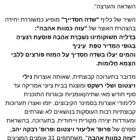
השראה והערצה".
השיר של כליף
"שדה חסדייך"
מופיע כמשוררת יחידה
בהצהרת האוצר של
"עזה כמוות אהבה":
בְּדָלִיָּה תְּשׁוּקוֹתֵינוּ נִשְׁבֶּרֶת אַהֲבָה פּוֹסַעַת רְגָעֶיהָ
בְּגוּפִי הַמַּדִּיר טִפַּת עֵינֶיךָ
וְהַמַּיִם יַעֲלוּ בִּשְׂדֵה חֲסָדֶיךָ עַל הַמֵּזַח פּוֹרְצִים לְלִבִּי
הַצָּמֵא חֲלוֹמוֹת.
מדובר בתערוכה קבוצתית, שאותה אוצרות
נילי
ויצטום
ו
שלי רשקס
ומוצגת בבית ציוני אמריקה עד
סוף חודש מאי.שתיהןאומניות ובוגרות התוכנית
ללימודי אוצרות בסמינר הקיבוצים, יזמו ואצרו תערוכות
קבוצתיות רבות העוסקות בנושאים לא שגרתים
ומעודדות יצירה מקורית וייחודית. בתערוכה, בהשראת
ספרם של
פרופ' אליעזר ויצטום
ו
פרופ' רבקה יהב
,
"עזה כמוות אהבה
",
משתתפים 31 אומנים המציגים