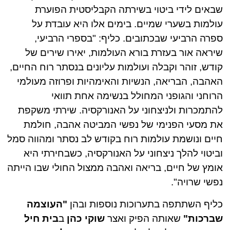
שבאים לידי ביטוי בשירתה הקבליסטית הפוערת
עולמות בשערי שמיים. בימים אלו היא עובדת על
ספרה הרביעי שבכתובים. כליף: "בספרי הרביעי,
שיראה אור בעזרת בורא העולמות, יאירו שירים של
קודש, זוהר וקבלה ועולמות עליונים בנסתר רוח החיים,
האהבה, הבריאה, הנשיות והאימהיות ופרוזה מעולמי
הרוחני והגופני המחולל בנשימה אחת תוואי
להתמכרות ולניצחוני על האנורקסיה. שירתי משקפת
את מסעי הפנימי של נפשי המביטה אהבה, חולמת
חיים ונושמת עולמות רוח בקודש לב נסתר ומהווה סמל
וביטוי להלך ניצחוני על האנורקסיה, כשבחירתי היא
אומץ של חיים, בריאה ואהבה ממצול החולי שבו הייתה
נפשי שרויה".
כליף השתתפה בתערוכות נוספות ובהן
"העוצמה
שברכות"
שאותה הפיק ואצר
שוקי כהן
ב
בית חיל