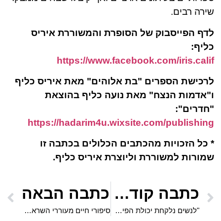
שירה רבים.
לדף הפייסבוק של הסופרת והמשוררת איריס
כליף:
https://www.facebook.com/iris.calif
לרכישת הספרים "בת אלוהים" מאת איריס כליף
ו"אדמות הנצח" מאת נועה כליף בהוצאת
"חדרים":
https://hadarim4u.wixsite.com/publishing
*
כל הזכויות מהכתבים הכלולים בכתבה זו
שמורות למשוררת וליוצרת איריס כליף.
כתבה קודמת
כתבה הבאה
"לנשים נלקחת יכולת הפיתוי והמשיכה של הגברים", אומרת רויטל כהן קונריקוס, שמצאה את הנוסחה למציאת אהבה
סיפורי חיים מעוררי השראה נפגשים במופע מוזיקלי מרגש