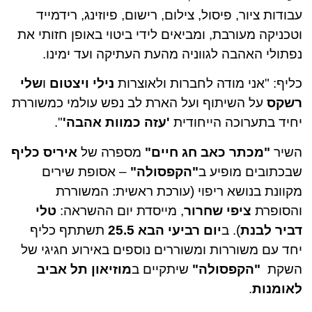
עבודות ציור, פיסול, צילום, רישום, פיוזינג, רידמייד
וטכניקה מעורבת, ומביאים לידי ביטוי באופן חזותי את
נפתולי האהבה לגווניה מהעת העתיקה ועד ימינו.
כליף: "אני מודה לחברות ולאוצרות
נילי ויצטום
ו
שלי
רשקס
על השיתוף ועל הארת לב נפש עולמי כמשוררת
יחיד בתערוכה הייחודית
'עזה כמוות אהבה'
".
השיר
"מכתר כאב חג חיים"
מספרה של
איריס כליף
שבכתובים מופיע ב
"הקפסולה"
– אסופת שירים
מקוונת בנושא ריפוי (עורכת ראשית: המשוררת
והסופרת
ציפי שחרור
, מייסדת יום ההשראה:
טלי
דביר לבנת
). ב
יום רביעי הבא 25.5
תשתתף כליף
יחד עם משוררות ומשוררים נוספים באירוע חגיגי של
השקת
"הקפסולה"
שיתקיים ב
מוזיאון תל אביב
לאומנות
.