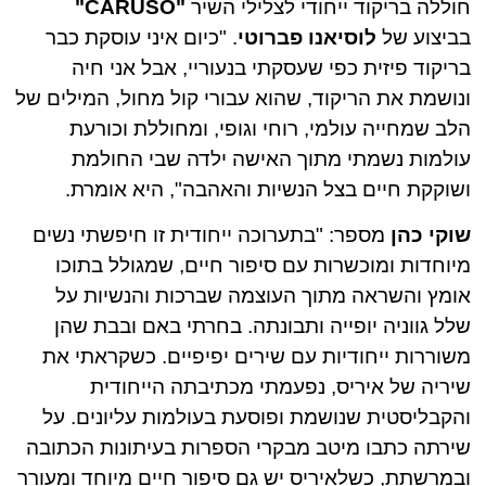
חוללה בריקוד ייחודי לצלילי השיר
"CARUSO"
בביצוע של
לוסיאנו פברוטי
. "כיום איני עוסקת כבר
בריקוד פיזית כפי שעסקתי בנעוריי, אבל אני חיה
ונושמת את הריקוד, שהוא עבורי קול מחול, המילים של
הלב שמחייה עולמי, רוחי וגופי, ומחוללת וכורעת
עולמות נשמתי מתוך האישה ילדה שבי החולמת
ושוקקת חיים בצל הנשיות והאהבה", היא אומרת.
שוקי כהן
מספר: "בתערוכה ייחודית זו חיפשתי נשים
מיוחדות ומוכשרות עם סיפור חיים, שמגולל בתוכו
אומץ והשראה מתוך העוצמה שברכות והנשיות על
שלל גווניה יופייה ותבונתה. בחרתי באם ובבת שהן
משוררות ייחודיות עם שירים יפיפיים. כשקראתי את
שיריה של איריס, נפעמתי מכתיבתה הייחודית
והקבליסטית שנושמת ופוסעת בעולמות עליונים. על
שירתה כתבו מיטב מבקרי הספרות בעיתונות הכתובה
ובמרשתת, כשלאיריס יש גם סיפור חיים מיוחד ומעורר