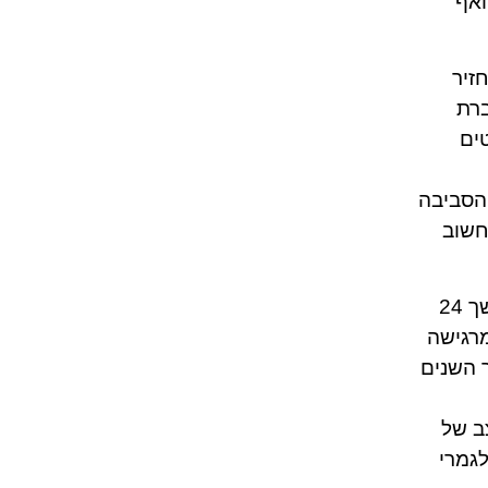
ואף
לי החזיר
ברת
ים
 הסביבה
חשוב
כשנה וחצי לאחר מכן היא כבר לא זכרה מתי היה ההתקף האחרון שקיבלה, כבר אין לה כאבים כרוניים במשך 24
מרגישה
 השנים
ב של
לגמרי