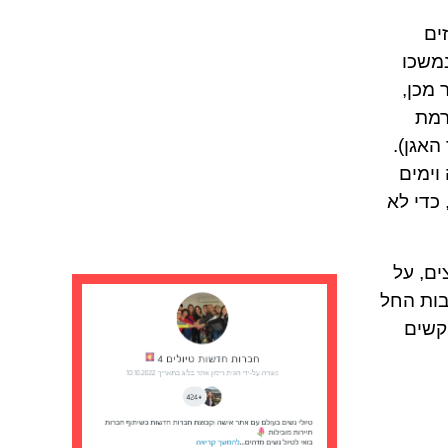
ים
נמשכו
 מכן,
רמת
האגן).
וימים
כדי לא
פצים, על
בות החל
גן וגב קשים