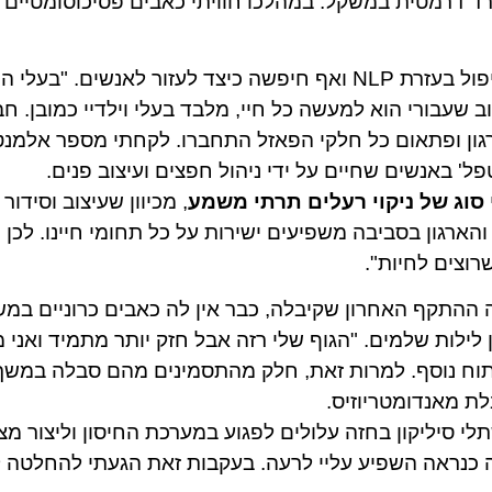
ד דרמטית במשקל. במהלכו חוויתי כאבים פסיכוסומטיים 
אסנת התכוונה להחליף מקצוע, שקלה ללמוד טיפול בעזרת NLP ואף חיפשה כיצד לעזור לאנשים. "בע
וב שעבורי הוא למעשה כל חיי, מלבד בעלי וילדיי כמובן. ח
רגון ופתאום כל חלקי הפאזל התחברו. לקחתי מספר אלמנט
 באנשים שחיים על ידי ניהול חפצים ועיצוב פנים.
סוג של ניקוי רעלים תרתי משמע
, מכיוון שעיצוב וסידור
והארגון בסביבה משפיעים ישירות על כל תחומי חיינו. לכן 
רוצים לחיות".
לילות שלמים. "הגוף שלי רזה אבל חזק יותר מתמיד ואני 
יתוח נוסף. למרות זאת, חלק מהתסמינים מהם סבלה במשך
ת מאנדומטריוזיס.
לי סיליקון בחזה עלולים לפגוע במערכת החיסון וליצור מצ
וזה כנראה השפיע עליי לרעה. בעקבות זאת הגעתי להחלטה 