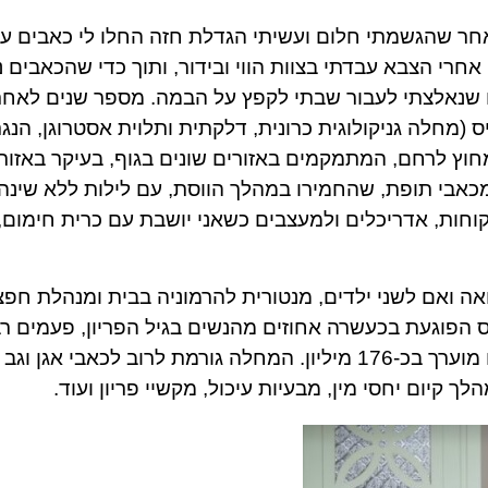
ות לאחר שהגשמתי חלום ועשיתי הגדלת חזה החלו לי כאבים עז
אחרי הצבא עבדתי בצוות הווי ובידור, ותוך כדי שהכאבים 
 שנאלצתי לעבור שבתי לקפץ על הבמה. מספר שנים לאחר
ס (מחלה גניקולוגית כרונית, דלקתית ותלוית אסטרוגן, הנג
וץ לרחם, המתמקמים באזורים שונים בגוף, בעיקר באזור 
מכאבי תופת, שהחמירו במהלך הווסת, עם לילות ללא שינה 
חות, אדריכלים ולמעצבים כשאני יושבת עם כרית חימום, 
א, בת 36 מהרצליה, נשואה ואם לשני ילדים, מנטורית להרמוניה בבית ומנהלת ח
הפוגעת בכעשרה אחוזים מהנשים בגיל הפריון, פעמים ר
מהווסת הראשונה. מספר הנשים החולות בעולם מוערך בכ-176 מיליון. המחלה גורמת לרוב לכאבי א
 קיום יחסי מין, מבעיות עיכול, מקשיי פריון ועוד.