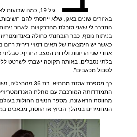
גיל 19, כמה שבוע
באזורים שונים באגן, שלא ייחסתי להם חשיבות. 
התברר לי שאני סובלת מהדבקויות. לאחר ניתוח
בניתוח נוסף, כבר הובחנתי כחולה באנדומטריוזי
כאשר יש הימצאות של תאים דמויי רירית רחם מח
אחרי שני הריונות ולידות המצב החריף. סבלתי 
בלתי נסבלים. באותה תקופה ישבתי לשרטט ללקו
לסבול מכאבים".
כך מספרת אסנת מתתי
התמודדותה המורכבת עם מחלת האנדומטריוזיס 
המחמירים במהלך הביוץ או הווסת, מכאבים במהלך