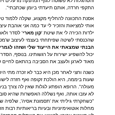
והסתגלות לא פשוטה לגוף המתנקה מרעלים ויור
התקפי חרדה, אותם תיעדתי ביומן שכתבתי".
אותי למציאות והזכיר לי עד כמה אני אוהבת עיצ
ילדות הכירה לי את שיטת '
קון מארי
' לסדר ולא
שהכנסתי לשיטה שפיתחתי בעצמי לעיצוב ש'מטפל'
הבנתי שמצאתי את הייעוד שלי ושזהו לגמרי 
יכול להשפיע ישירות על רגשותינו. בנוסף, הסדר 
מאוד לארגן ולעצב את הסביבה בהתאם לחיים ש
שעות ביממה, היא הולכת זקופה ואף חזרה לישון 
מעולה". הרופא הופתע לגלות שאין לה צורך בנ
לא עזבו אותה, ואף נשללה האפשרות שהיא סובל
"כשחקרתי גיליתי את 'תסמונת אסיה', שלפיה שת
מחלות אוטואימיוניות ובעיות בריאותיות רבות 