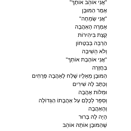
"אֲנִי אוֹהֵב אוֹתָךְ"
אָמַר הַמּוּבָן
"אֲנִי שְׂמֵחָה"
אָמְרָה הָאַהֲבָה
קְצָת בִּיהִירוֹת
הַרְבֵּה בְּבִטָּחוֹן
וְלֹא הֵשִׁיבָה
"אֲנִי אוֹהֶבֶת אוֹתְךָ"
בַּחֲזָרָה
הַמּוּבָן מֵאֵלָיו שָׁלַח לָאַהֲבָה פְּרָחִים
וְכַתָּב לָהּ שִׁירִים
וּמִלּוֹת אָהֲבָה
וְסִפֵּר לְכֻלָּם עַל אַהֲבָתוֹ הַגְּדוֹלָה
וְהָאַהֲבָה
הָיָה לָהּ בָּרוּר
שֶׁהַמּוּבָן אוֹתָהּ אוֹהֵב