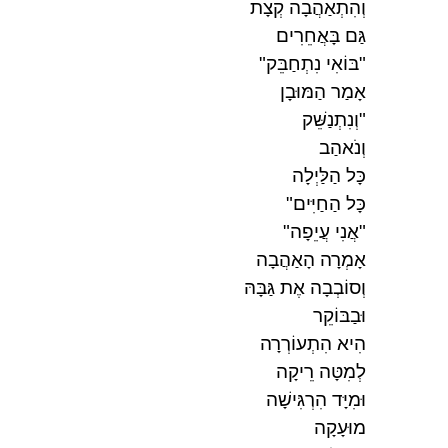
וְהִתְאַהֲבָה קְצָת
גַּם בָּאֲחֵרִים
"בּוֹאִי נִתְחַבֵּק"
אָמַר הַמּוּבָן
"וְנִתְנַשֵּׁק
וְנֹאהַב
כָּל הַלַּיְלָה
כָּל הַחַיִּים"
"אֲנִי עֲיֵפָה"
אָמְרָה הָאַהֲבָה
וְסוֹבְבָה אֶת גַּבָּהּ
וּבַבּוֹקֵר
הִיא הִתְעוֹרְרָה
לְמִטָּה רֵיקָה
וּמִיָּד הִרְגִּישָׁה
מוּעָקָה