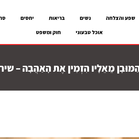
שפע והצלחה
נשים
בריאות
יחסים
סרט
אוכל טבעוני
חוק ומשפט
ַמּוּבָן מֵאֵלָיו הִזְמִין אֶת הָאַהֲבָה – שיר