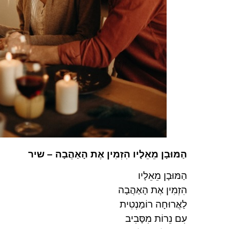
הַמּוּבָן מֵאֵלָיו הִזְמִין אֶת הָאַהֲבָה – שיר
הַמּוּבָן מֵאֵלָיו
הִזְמִין אֶת הָאַהֲבָה
לַאֲרוּחָה רוֹמַנְטִית
עִם נֵרוֹת מִסָּבִיב