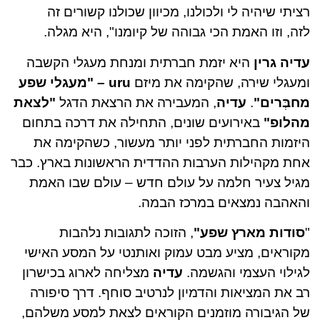
רציתי שיהיה לי ולכולנו, מכיוון שכולנו קשורים זה
לזה, וזו האמת הכי גבוהה של קיומנו", היא מגלה.
עדיה גרין
היא יזמת חברתית ומנחת מעגלי הקשבה
ומעגלי שירה, שהקימה את מיזם
uru
– "מעגלי שפע
מחבְּרים"
.
עדיה
, המעבירה את הרצאת הדגל
"לצאת
מהלופ"
באירועים שונים, התחילה את דרכה בתחום
היזמות החברתית לפני יותר מעשור, כשהקימה את
אחת מקהילות הערבות ההדדית הראשונות בארץ. כבר
מגיל צעיר חלמה על עולם חדש – עולם שבו האמת
והאהבה נמצאים במרכז הבמה.
"
סודות מארץ שפע"
, הזוכה לתגובות נלהבות
מקוראים, מציע מבט עמוק ואותנטי על המסע האישי
לגילוי העצמי והגשמה.
עדיה
מצליחה לארוג בכישרון
רב את המציאות והדמיון לנרטיב סוחף. דרך סיפורה
של הגיבורה מוזמנים הקוראים לצאת למסע משלהם,