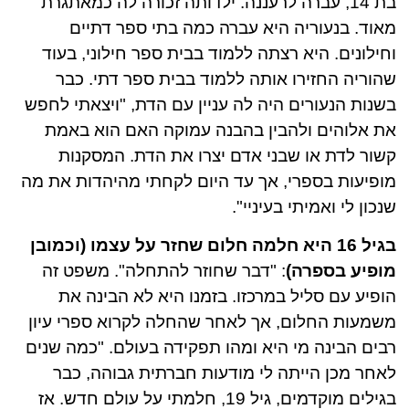
בת 14, עברה לרעננה. ילדותה זכורה לה כמאתגרת
מאוד. בנעוריה היא עברה כמה בתי ספר דתיים
וחילונים. היא רצתה ללמוד בבית ספר חילוני, בעוד
שהוריה החזירו אותה ללמוד בבית ספר דתי. כבר
בשנות הנעורים היה לה עניין עם הדת, "ויצאתי לחפש
את אלוהים ולהבין בהבנה עמוקה האם הוא באמת
קשור לדת או שבני אדם יצרו את הדת. המסקנות
מופיעות בספרי, אך עד היום לקחתי מהיהדות את מה
שנכון לי ואמיתי בעיניי".
בגיל 16 היא חלמה חלום שחזר על עצמו (וכמובן
מופיע בספרה)
: "דבר שחוזר להתחלה". משפט זה
הופיע עם סליל במרכזו. בזמנו היא לא הבינה את
משמעות החלום, אך לאחר שהחלה לקרוא ספרי עיון
רבים הבינה מי היא ומהו תפקידה בעולם. "כמה שנים
לאחר מכן הייתה לי מודעות חברתית גבוהה, כבר
בגילים מוקדמים, גיל 19, חלמתי על עולם חדש. אז