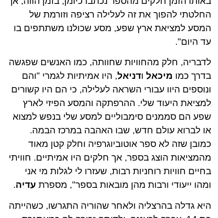
באותו הזמן חלקים מהספר נכתבו כיומן, בזמן הווה, אך
החלטתי להפוך את זה לעלילה רציפה וזורמת של
המסע למציאת ארץ שפע, מסע שכולנו משתתפים בו
עד היום".
לדבריה, חלק מהחוויות שחוותה, כמו האנשים שפגשה
בדרך כמו
מיכאל
ו
דניאל
, היו אמיתיות לגמרי "והם
ונוספים היוו עבורי השראה לעלילה, כי הם היו קשורים
למציאת היעוד שלי. ההרפתקה והמסע הפיזי לארץ
שפע הם סממנים סימבוליים למסע שלי בנפש למצוא
או לברוא עולם חדש, שבו האהבה במרכז הבמה.
כמובן שזה לא ספר אוטוביוגרפיה וחלק קטן מאוד
מהמציאות הוצג בספר, אך חלקים היו אמיתיים. חוויתי
בחיים חוויות רוחניות רבות, שעזרו לי לגלות מי אני
ומהו ייעודי ורבות מהן מובאות בספר", מספרת
עדיה
.
היא גדלה בהרצליה ולאחר שהוריה התגרשו, כשהייתה