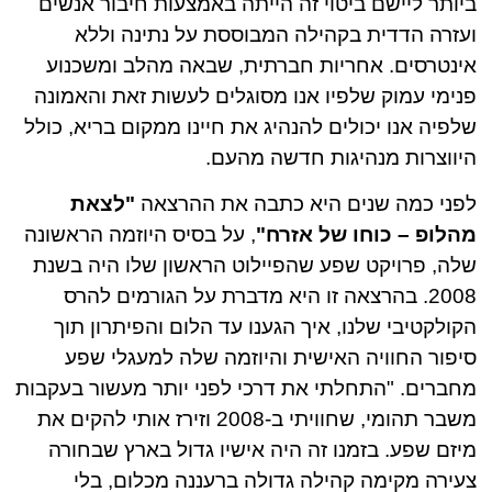
ביותר ליישם ביטוי זה הייתה באמצעות חיבור אנשים
ועזרה הדדית בקהילה המבוססת על נתינה וללא
אינטרסים. אחריות חברתית, שבאה מהלב ומשכנוע
פנימי עמוק שלפיו אנו מסוגלים לעשות זאת והאמונה
שלפיה אנו יכולים להנהיג את חיינו ממקום בריא, כולל
היווצרות מנהיגות חדשה מהעם.
לפני כמה שנים היא כתבה את ההרצאה
"לצאת
מהלופ – כוחו של אזרח"
, על בסיס היוזמה הראשונה
שלה, פרויקט שפע שהפיילוט הראשון שלו היה בשנת
2008. בהרצאה זו היא מדברת על הגורמים להרס
הקולקטיבי שלנו, איך הגענו עד הלום והפיתרון תוך
סיפור החוויה האישית והיוזמה שלה למעגלי שפע
מחברים. "התחלתי את דרכי לפני יותר מעשור בעקבות
משבר תהומי, שחוויתי ב-2008 וזירז אותי להקים את
מיזם שפע. בזמנו זה היה אישיו גדול בארץ שבחורה
צעירה מקימה קהילה גדולה ברעננה מכלום, בלי