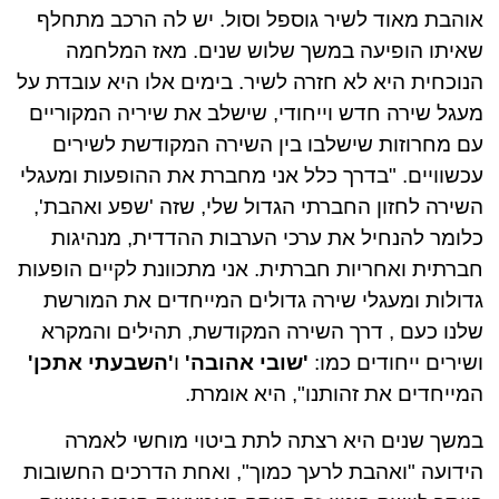
אוהבת מאוד לשיר גוספל וסול. יש לה הרכב מתחלף
שאיתו הופיעה במשך שלוש שנים. מאז המלחמה
הנוכחית היא לא חזרה לשיר. בימים אלו היא עובדת על
מעגל שירה חדש וייחודי, שישלב את שיריה המקוריים
עם מחרוזות שישלבו בין השירה המקודשת לשירים
עכשוויים. "בדרך כלל אני מחברת את ההופעות ומעגלי
השירה לחזון החברתי הגדול שלי, שזה 'שפע ואהבת',
כלומר להנחיל את ערכי הערבות ההדדית, מנהיגות
חברתית ואחריות חברתית. אני מתכוונת לקיים הופעות
גדולות ומעגלי שירה גדולים המייחדים את המורשת
שלנו כעם , דרך השירה המקודשת, תהילים והמקרא
ושירים ייחודים כמו:
'שובי אהובה'
ו
'השבעתי אתכן'
המייחדים את זהותנו", היא אומרת.
במשך שנים היא רצתה לתת ביטוי מוחשי לאמרה
הידועה "ואהבת לרעך כמוך", ואחת הדרכים החשובות