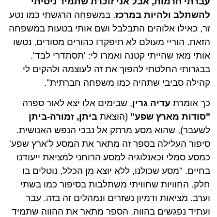
עברתי חרמות, אבל אני זוכרת שתמיד ניסיתי
להשתלב ולהיות במרכז
. במשפחה הרגשתי כמו נטע
זר, כאילו אלוהים התבלבל ושם אותי בטעות במשפחה
הזאת. הוריי מעולם לא תיפקדו כהורים מסורים, נטשו
אותי מאז שהייתי קטנה ואמרו לי: 'תסתדרי לבד'.
בבגרותי החלטתי להפוך את זה לעוצמה ולהקים לי
קהילה סביבי שתהיה כמו משפחה חברתית".
כך אומרת
עדיה גרין
, שבימים אלו יצא לאור ספרה
"סודות מארץ שפע"
(הוצאת
ביתן, זמורה-ביתן
לשעבר), שהוא מסע מרתק אל נבכי הנפש האנושית.
סיפור העלילה בספר זה מתאר את המסע ל'ארץ שפע'
כמסע סמלי וכאנלוגיה למסע הרוחני למציאת ייעודנו
בחיים. "מסע שכולנו, ללא יוצא מן הכלל, נוטלים בו
חלק. החוויות שחוויתי משתלבות בסיפור כמו בשתי
וערב. מציאות ודמיון נשזרים ונמהלים זה בזה. עבר
ועתיד נפגשים בהווה. הספר מתאר את ההווה שתמיד