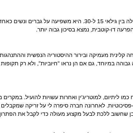
ההפרעה עשויה להופיע בכל גיל, אך לרוב מתחילה בין גילאי 15 ל-30. היא משפיעה על גברים ונש
עה דו-קוטבית, נמצא בסיכון גבוה יותר.
 קלינית מעמיקה ובירור ההיסטוריה הנפשית וההתנהגות
בוהה במיוחד, גם אם הן נראו "חיוביות", ולא רק תקופות 
כמו ליתיום, למוטריג'ין ואחרות עשויות להועיל. במקרים מ
י-פסיכוטיות. לאחרונה חברה סיפרה לי על זריקה שמקבלים
ובן שחשוב ללכת לבעל מקצוע מעולה כדי לקבל את הפתרון