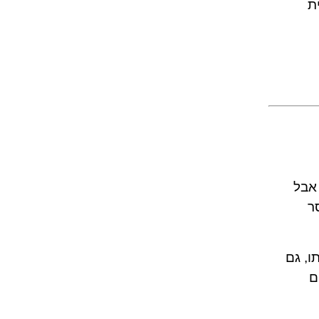
ית
 אבל
ר
ו, גם
ם