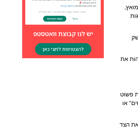
מואץ,
ות
יש לנו קבוצת וואטסטפ
שק
להצטרפות לחצי כאן
הות את
ת פשוט
ים" או
את הצד