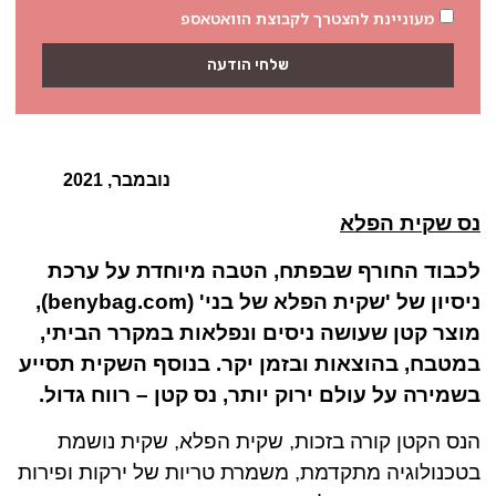
מעוניינת להצטרך לקבוצת הוואטאספ
שלחי הודעה
נובמבר, 2021
נס שקית הפלא
לכבוד החורף שבפתח, הטבה מיוחדת על ערכת
ניסיון של 'שקית הפלא של בני' (benybag.com),
מוצר קטן שעושה ניסים ונפלאות במקרר הביתי,
במטבח, בהוצאות ובזמן יקר. בנוסף השקית תסייע
בשמירה על עולם ירוק יותר, נס קטן – רווח גדול.
הנס הקטן קורה בזכות, שקית הפלא, שקית נושמת
בטכנולוגיה מתקדמת, משמרת טריות של ירקות ופירות