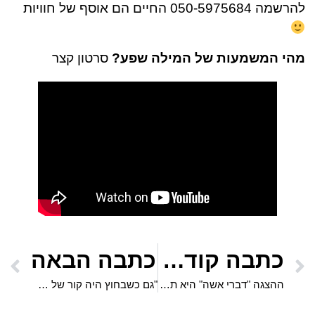
להרשמה 050-5975684 החיים הם אוסף של חוויות
מהי המשמעות של המילה שפע?
סרטון קצר
כתבה קודמת
כתבה הבאה
ההצגה "דברי אשה" היא תוצאה של שבירת שתיקה של שתי נשים אמיצות, מול הקהל
"גם כשבחוץ היה קור של מינוס 20 מעלות, לא היה לנו קר כי לא הפסקנו לזוז ולשחק". ארנולד איחייב מספר על ילדותו המיוחדת באוקראינה והתובנות החכמות לחיים