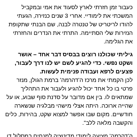
כעבור זמן חזרתי לארץ לסעוד את אמי ובמקביל
המשכתי את לימודיי. אחרי 3 שנים כנזירה, הגעתי
להודו לריטריט של טנטרה לבנה, שם הבנתי שתקופת
הנזירות שלי הסתיימה. התרתי את הנדרים והחזרתי
את הגלימה.
גיליתי שכולנו רוצים בבסיס דבר אחד – אושר
ושקט נפשי. כדי להגיע לשם יש לנו דרך לעבור,
פצעים לרפא ועבודה פנימית לעשות.
לכן הקמתי את מרכז ה'דהרמה' ברמת הגולן, מנזר
פרטי בו כל אחד יכול להגיע ולעבור את התהליך
שמתאים לו. בין אם מדובר על סדנת סוף שבוע, או על
שהייה ארוכה. היתה אצלי מישהי מבלגיה שנשארה
חודשיים. מקום שבו אפשר למצוא שקט, בהירות, כלים
והקשבה מלאה ללב".
ה'דהרמה' מציעה לימודי מדיטציה למנחים במסלול דו