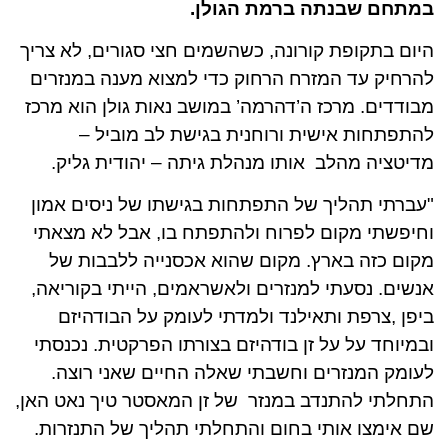
במתחם שבנתה ברמת הגולן.
היום בתקופת קורונה, כשהשמים חצי סגורים, לא צריך
להרחיק עד המזרח הרחוק כדי למצוא מענה במנזרים
מבודדים. מרכז ה’דהרמה’ במושב נאות גולן הוא מרכז
להתפתחות אישית ורוחנית בגישת לב מוביל –
מדיטציה מהלב אותו מנהלת גיתה – יהודית גליק.
"עברתי תהליך של התפתחות בגישתו של ניסים אמון
וחיפשתי מקום לפרוח ולהתפתח בו, אבל לא מצאתי
מקום כזה בארץ. מקום שהוא אכסנייה ללבבות של
אנשים. נסעתי למנזרים ולאשראמים, הייתי בקוריאה,
ביפן ,צרפת ותאילנד ולמדתי לעומק על הבודהיזם
ובמיוחד על על זן בודהיזם בצורתו הפרקטית. נכנסתי
לעומק המנזרים וחשבתי שאלה החיים שאני רוצה.
התחלתי להתנדב במנזר של זן המאסטר טיך נאט האן,
שם אימצו אותי בחום והתחלתי תהליך של התנזרות.